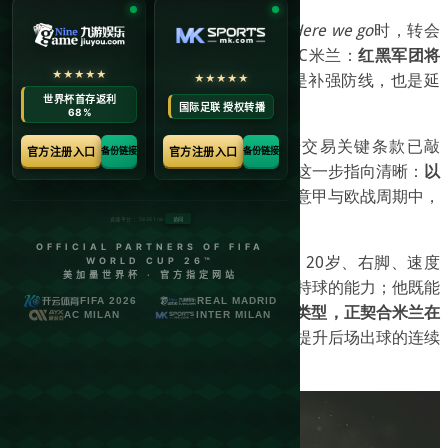
Here we go！当罗马诺抛出他标志性的
Here we go
时，转会
市场通常已尘埃初定。如今，焦点落在AC米兰：
红黑军团将
签下20岁哥伦比亚后卫阿里萨拉
，这既是补强防线，也是延
续“年轻化+潜力股”的长期策略。
在罗马诺的语境里，
Here we go
意味着交易关键条款已敲
定，只待体检与官宣程序。对米兰而言，这一步指向清晰：
以
可控成本锁定高上限球员
，在竞争激烈的意甲与欧战周期中，
为阵容注入活力与厚度。
从球员画像看，阿里萨拉的标签很鲜明：20岁、右脚、速度
出众、对抗不怵，具备覆盖大空间与前插持球的能力；他既能
踢中卫，也可胜任边后卫。
这类“边中卫”类型，正契合米兰在
高位逼抢与快速回撤间的转换需求
，同时提升后场出球的连续
性与抗压能力。