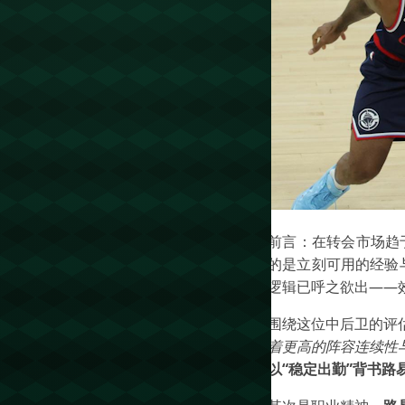
前言：在转会市场趋
的是立刻可用的经验
逻辑已呼之欲出——
围绕这位中后卫的评
着更高的阵容连续性
以“稳定出勤”背书路