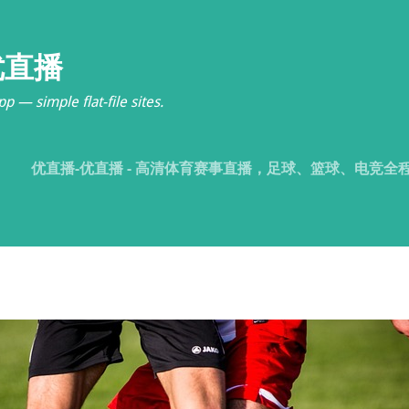
优直播
p — simple flat-file sites.
优直播-优直播 - 高清体育赛事直播，足球、篮球、电竞全