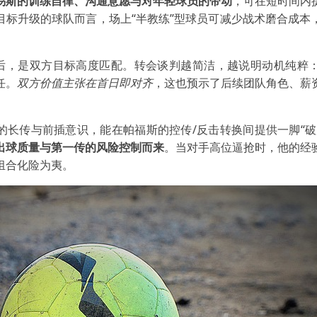
易斯的训练自律、沟通意愿与对年轻球员的带动
，可在短时间内
目标升级的球队而言，场上“半教练”型球员可减少战术磨合成本
背后，是双方目标高度匹配。转会谈判越简洁，越说明动机纯粹
任。
双方价值主张在首日即对齐
，这也预示了后续团队角色、薪
的长传与前插意识，能在帕福斯的控传/反击转换间提供一脚“破
出球质量与第一传的风险控制而来
。当对手高位逼抢时，他的经
组合化险为夷。