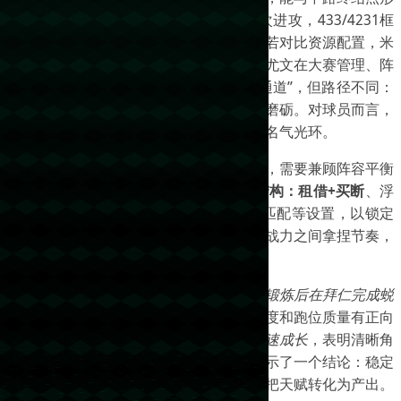
成互补；米兰更重视边路单点爆破与二次进攻，433/4231框
架下，他的单挑与弱侧换位将放大价值。若对比资源配置，米
兰在培养年轻边锋方面近年口碑更优，而尤文在大赛管理、阵
地战执行上更稳。两队都能提供“主力级通道”，但路径不同：
一个是持续进攻空间，另一个是高压场景磨砺。对球员而言，
战术适配
与出场稳定度的重要性往往高于名气光环。
拜仁的立场通常理性：若出售核心潜力股，需要兼顾阵容平衡
与资产保值。因而市场更可能出现
交易结构：租借+买断
、浮
动条款与二次分成，并不排除回购/优先匹配等设置，以锁定
下行风险。买方则需在转会费、薪资与即战力之间拿捏节奏，
避免因溢价压缩后续引援空间。
可资参考的案例不少：
科曼曾在意甲得到锻炼后在拜仁完成蜕
变
，说明高对抗联赛对年轻边锋的决策速度和跑位质量有正向
作用；
莱昂在米兰获得明确战术定位并快速成长
，表明清晰角
色与长期耐心同样关键。两则案例共同揭示了一个结论：稳定
出场与明确分工，往往决定年轻边锋能否把天赋转化为产出。