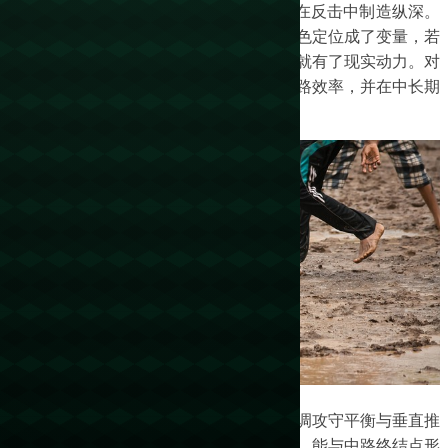
项“现代边锋”关键能力，能够胜任两翼并在反击中制造纵深。
拜仁阵中同位置竞争激烈，出场时间与角色定位成了变量，若
无法在德甲获得稳定轮换，
利契纳或离队
就有了现实动力。对
买方而言，关键在于他能否在短期拉升边路效率，并在中长期
兑现天赋红利。
尤文与米兰的战术土壤各有利弊。尤文强调攻守平衡与垂直推
进，利契纳的无球冲刺与快速反击很契合，能与中路终结点形