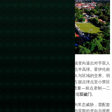
案例分析：一次关键攻势中，内雷斯以连续变向逼出对手双人
夹击，随即闪出传中窗口，传出带旋的后点半高球。霍伊伦前
点跨步干扰、吸走门将视线，皮球穿过盯人与区域的交界。弱
侧空间被迫打开，麦克托米奈顺势前压，占据点球点至小禁区
的黄金走廊完成拍门。这个回合把“传中质量—前点牵制—二
点包抄”的链条演绎到位，也解释了何以出现
双破门
。
从战术落地看，想让“内雷斯边路传中”成为常态威胁，需配套
三点：其一，边后卫套上拉开宽度，释放内雷斯的变向与观察