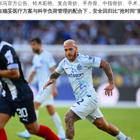
尔马官方公告、铃木彩艳、复合骨折、手舟骨、中指骨折、手术
在稳妥医疗方案与科学负荷管理的配合下，安全回归比“抢时间”