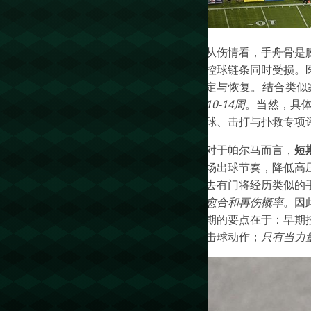
从伤情看，手舟骨是
控球链条同时受损。
定与恢复。结合类似
10-14周
。当然，具
球、击打与扑救专项
对于帕尔马而言，
短
场出球节奏，降低高
去有门将经历类似的
愈合和再伤概率
。因
期的要点在于：早期
击球动作；
只有当力