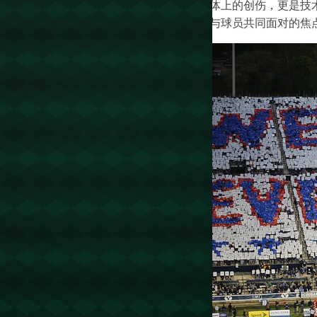
体上的创伤，更是技
与球员共同面对的焦