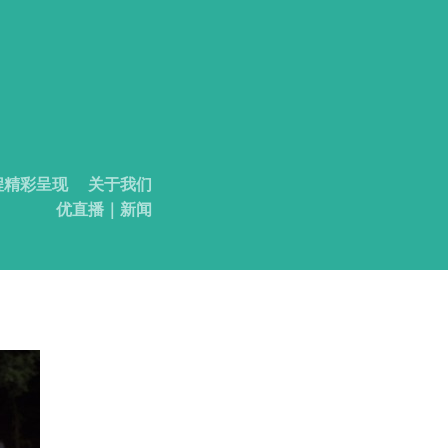
程精彩呈现
关于我们
优直播｜新闻