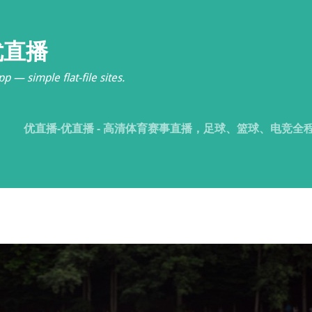
优直播
p — simple flat-file sites.
优直播-优直播 - 高清体育赛事直播，足球、篮球、电竞全