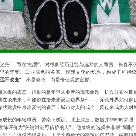
“迷茫”，而在“热爱”。对很多经历迁徙与选择的人而言，长春不
里的坚韧、工业底色的务实、球迷文化的炽热，构成了可持
远不改变”
，不是姿态，而是价值观的宣誓。
海米提的表态，折射的是年轻从业者的现实命题：机会分布在四
他在谈未来，不如说在给未来设定边界条件——无论外界如何起
品牌建设中最难复制的资产：城市对人的成全，反过来成为人对
春成长的年轻球员，曾南下试训、北上深造，数据并非时时亮眼
练评价为“关键时刻可信赖的人”。他最终的选择并非最“耀眼”
系里；而这份选择背后，正是长春给予的稳定训练资源、纯粹球