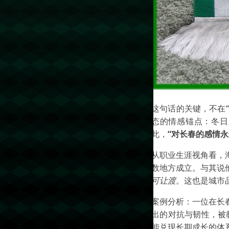
这句话的关键，不在
态的情感锚点：冬日
此，
“对长春的感情永
从职业生涯视角看，
数地方成立。与其说
可让渡
。这也是城市
案例分析：一位在长
出的对抗与韧性，被教
能兑现长期成长的体