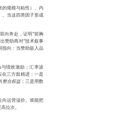
丝的规模与粘性）、内
）。当这四类因子形成
的双向奔赴，证明“前胸
出赞助商对“技术叙事
同指向：当赞助嵌入品
动与绩效激励；汇率波
，应在三方面精进：一是
供
整合权益
；三是用数
走向运营溢价。谁能把
更高位次。