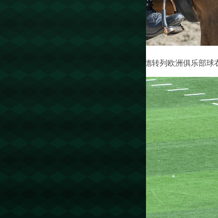
德转列欧洲俱乐部球衣