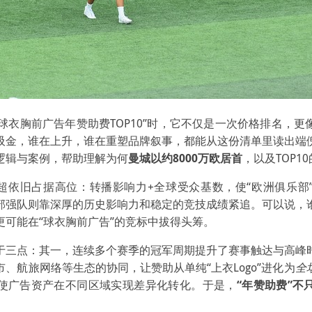
“球衣胸前广告年赞助费TOP10”时，它不仅是一次价格排名，
吸金，谁在上升，谁在重塑品牌叙事，都能从这份清单里读出端
逻辑与案例，帮助理解为何
曼城以约8000万欧居首
，以及TOP1
，英超依旧占据高位：转播影响力+全球受众基数，使“欧洲俱乐部
部强队则靠深厚的历史影响力和稳定的竞技成绩紧追。可以说，
更可能在“球衣胸前广告”的竞标中拔得头筹。
于三点：其一，连续多个赛季的冠军周期提升了赛事触达与高峰
、航旅网络等生态的协同，让赞助从单纯“上衣Logo”进化为
全
使广告资产在不同区域实现差异化转化。于是，
“年赞助费”不