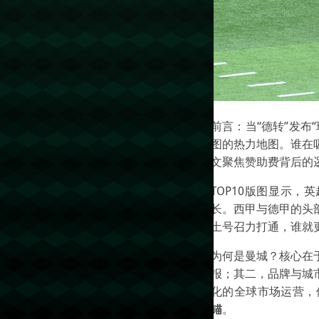
前言：当“德转”发布
图的热力地图。谁在
文聚焦赞助费背后的
TOP10版图显示
长。西甲与德甲的头
土号召力打通，谁就
为何是曼城？核心在
报；其二，品牌与城市
化的全球市场运营，
锚
。