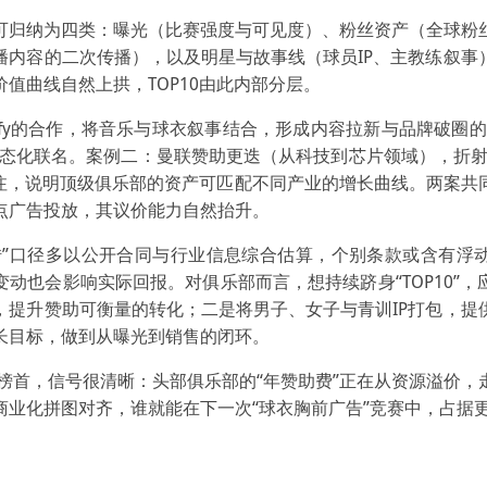
可归纳为四类：曝光（比赛强度与可见度）、粉丝资产（全球粉
播内容的二次传播），以及明星与故事线（球员IP、主教练叙事
价值曲线自然上拱，TOP10由此内部分层。
tify的合作，将音乐与球衣叙事结合，形成内容拉新与品牌破圈
生态化联名。案例二：曼联赞助更迭（从科技到芯片领域），折射
押注，说明顶级俱乐部的资产可匹配不同产业的增长曲线。两案共
点广告投放，其议价能力自然抬升。
转”口径多以公开合同与行业信息综合估算，个别条款或含有浮
动也会影响实际回报。对俱乐部而言，想持续跻身“TOP10”
，提升赞助可衡量的转化；二是将男子、女子与青训IP打包，提
长目标，做到从曝光到销售的闭环。
榜首，信号很清晰：头部俱乐部的“年赞助费”正在从资源溢价，
商业化拼图对齐，谁就能在下一次“球衣胸前广告”竞赛中，占据