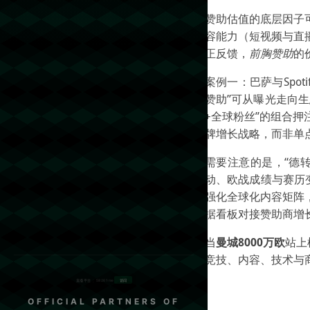
赞助估值的底层因子
容能力（短视频与直
正反馈，
前胸赞助
的
案例一：巴萨与Spo
赞助”可从曝光走向
+全球粉丝”的组合
牌增长战略，而非单
需要注意的是，“德
动、欧战成绩与赛历变
强化全球化内容矩阵
据看板对接赞助商增
当
曼城8000万欧
站上
竞技、内容、技术与