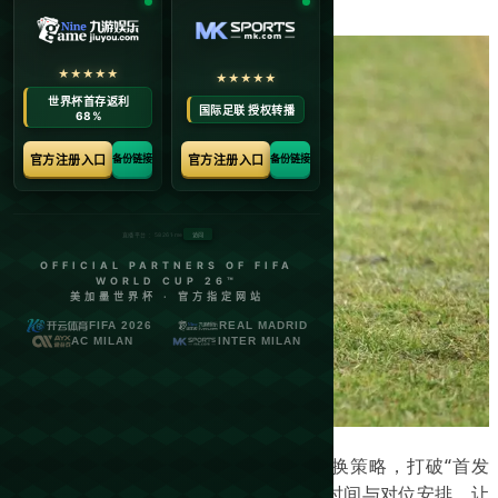
篮球篮网球队轮换阵容效果显著
近阶段，布鲁克林篮网通过精细化的轮换策略，打破“首发
强、替补弱”的刻板印象。更科学的出场时间与对位安排，让